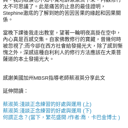
太不可思議了。此是痛苦的止息的最佳證明，
Stephine澈底的了解到她的苦因苦果的緣起和因果關
係。
當晚下課後我走出教室，望著一輪明夜高掛在空中，
內心真是百感交集。自家佛教修行的寶藏，曾幾何時
被忽視了;而今卻在西方社會給發揚光大，除了感到慚
愧之外，深感這種自利利人的修行方法應該在大乘菩
薩道的本土發揚光大。
感謝美國加州MBSR指導老師蔡淑英分享此文
延伸閱讀：
蔡淑英:淺談正念練習的好處與運用 (上)
蔡淑英:淺談正念練習的好處與運用 (下)
何謂正念？(當下，繁花盛開 /作者:喬．卡巴金博士 )