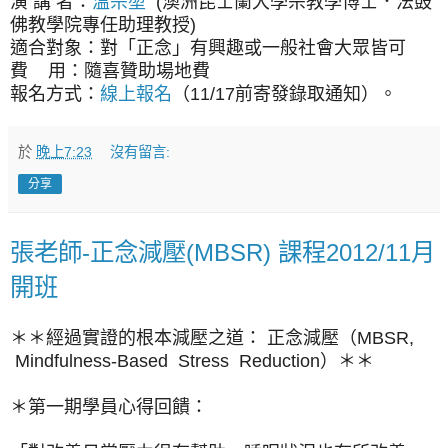
演 講 者：
溫宗堃
(澳洲昆士蘭大學宗教學博士．法鼓
佛教學院專任助理教授)
適合對象：對「正念」有興趣或一般社會大眾皆可
費 用：隨喜贊助場地費
報名方式：
線上報名
（11/17前寄發錄取通知）。
於
晚上7:23
沒有留言:
分享
張老師-正念減壓(MBSR) 課程2012/11月
開班
＊＊經過實證的根本減壓之道： 正念減壓（MBSR,
Mindfulness-Based Stress Reduction）＊＊
＊第一期學員心得回饋：