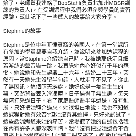
始了，老師幫我連絡了BobStahl(負責北加州MBSR訓
練的負責人)，在受訓過程中我們必須參與學員的實習
經驗，茲此記下了一些感人的故事給大家分享。
Stephine的故事
Stephine是位中年菲律賓裔的美國人，在第一堂課所
有參加的學員都要自我介紹，並說明來參加這課程的
原因。當Staphine介紹她自己時，我被她那低沉且細
若游絲的聲音嚇一跳，我直覺她內心好似有千年的悲
慟。她說她和先生認識二十六年，結婚二十三年，突
然有一天她先生沒留半句話，人就走了不見了，從此
了無因訊。這個晴天霹靂，她好像是一隻活生生的
雞，突然背被丟入冷凍庫。日子過得了無生趣，每天
無精打采過日子。看了家庭醫師醫半年還是，沒有進
展，只好把她轉介過來。她很坦白地說：我也不知道
這課程對她有效否?但她沒有其選擇，只好來試試了。
這些話娓娓道來她的痛苦，當場聽了她的自述包括我
在內有許多人都深表同情。我們沒有把握她還會不會
再來上課?很驚訝地！她第二週又來了，課堂中她還是