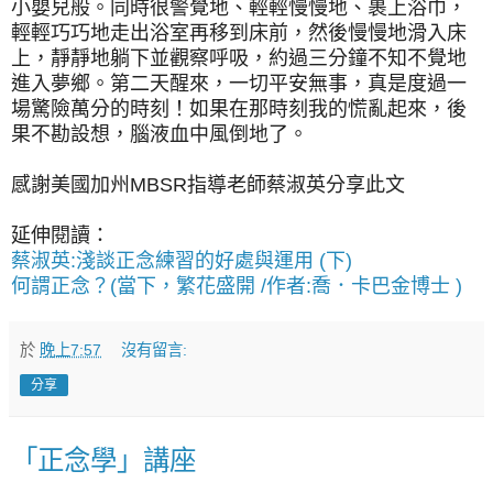
小嬰兒般。同時很警覺地、輕輕慢慢地、裹上浴巾，
輕輕巧巧地走出浴室再移到床前，然後慢慢地滑入床
上，靜靜地躺下並觀察呼吸，約過三分鐘不知不覺地
進入夢鄉。第二天醒來，一切平安無事，真是度過一
場驚險萬分的時刻！如果在那時刻我的慌亂起來，後
果不勘設想，腦液血中風倒地了。
感謝美國加州MBSR指導老師蔡淑英分享此文
延伸閱讀：
蔡淑英:淺談正念練習的好處與運用 (下)
何謂正念？(當下，繁花盛開 /作者:喬．卡巴金博士 )
於
晚上7:57
沒有留言:
分享
「正念學」講座