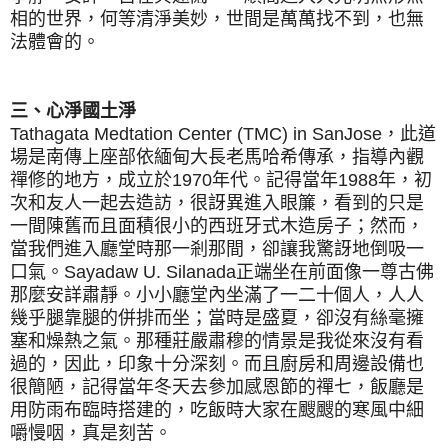
相的世界，何等清淨美妙，世間是萬萬找不到，也無
法體會的。
三、心淨國土淨
Tathagata Medtation Center (TMC) in SanJose，此道
場是南傳上座部依緬甸大長老馬哈希傳承，指導內觀
禪修的地方，成立於1970年代。記得當年1988年，初
次和友人一起去造訪，很訝異進入眼簾，看到的只是
一間陳舊而且面積很小的西班牙式木造房子；然而，
當我們進入廳堂時那一剎那間，卻讓我驚訝地倒吸一
口氣。Sayadaw U. Silanada正端坐在前面像一尊古佛
那麼安詳肅靜。小小廳堂內坐滿了一二十個人，人人
幾乎腿靠腿的併排而坐；當時是盛夏，卻沒有絲毫擁
塞和燥熱之氣。那種莊嚴肅穆的情景是我從來沒有看
過的，因此，印象十分深刻。而且廚房和周邊設備也
很簡陋，記得當年冬天去參加感恩節的禪七，飯廳是
用防雨布臨時搭建的，吃飯時大家在颼颼的寒風中細
嚼慢咽，真是刻苦。