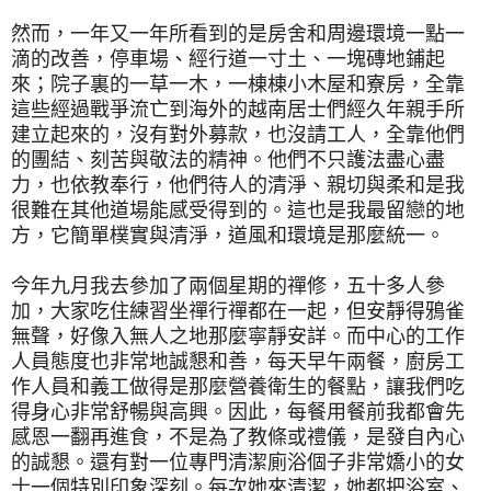
然而，一年又一年所看到的是房舍和周邊環境一點一
滴的改善，停車場、經行道一寸土、一塊磚地鋪起
來；院子裏的一草一木，一棟棟小木屋和寮房，全靠
這些經過戰爭流亡到海外的越南居士們經久年親手所
建立起來的，沒有對外募款，也沒請工人，全靠他們
的團結、刻苦與敬法的精神。他們不只護法盡心盡
力，也依教奉行，他們待人的清淨、親切與柔和是我
很難在其他道場能感受得到的。這也是我最留戀的地
方，它簡單樸實與清淨，道風和環境是那麼統一。
今年九月我去參加了兩個星期的禪修，五十多人參
加，大家吃住練習坐禪行禪都在一起，但安靜得鴉雀
無聲，好像入無人之地那麼寧靜安詳。而中心的工作
人員態度也非常地誠懇和善，每天早午兩餐，廚房工
作人員和義工做得是那麼營養衛生的餐點，讓我們吃
得身心非常舒暢與高興。因此，每餐用餐前我都會先
感恩一翻再進食，不是為了教條或禮儀，是發自內心
的誠懇。還有對一位專門清潔廁浴個子非常嬌小的女
士一個特別印象深刻。每次她來清潔，她都把浴室、