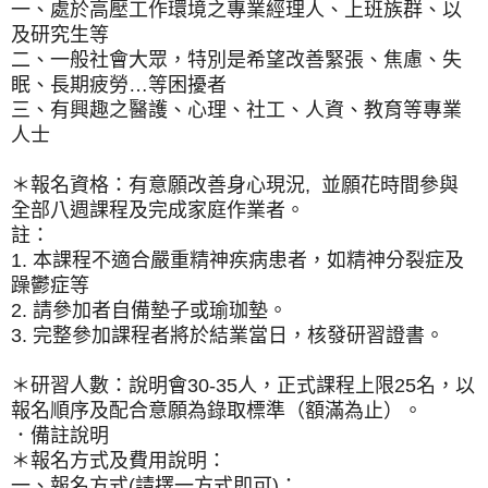
一、處於高壓工作環境之專業經理人、上班族群、以
及研究生等
二、一般社會大眾，特別是希望改善緊張、焦慮、失
眠、長期疲勞…等困擾者
三、有興趣之醫護、心理、社工、人資、教育等專業
人士
＊報名資格：有意願改善身心現況, 並願花時間參與
全部八週課程及完成家庭作業者。
註：
1. 本課程不適合嚴重精神疾病患者，如精神分裂症及
躁鬱症等
2. 請參加者自備墊子或瑜珈墊。
3. 完整參加課程者將於結業當日，核發研習證書。
＊研習人數：說明會30-35人，正式課程上限25名，以
報名順序及配合意願為錄取標準（額滿為止）。
．備註說明
＊報名方式及費用說明：
一、報名方式(請擇一方式即可)：