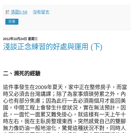
於
清晨5:58
沒有留言:
分享
2012年10月24日 星期三
淺談正念練習的好處與運用 (下)
二、瀕死的經驗
這件事發生在2009年夏天，家中正在整修房子，而當
時又必須去台灣講課；除了為家事煩瑣勞累之外，內
心也有部分焦慮；因為此行一去必須兩個月才能回美
國，中間工程上會發生什麼狀況，實在無法預計。因
此，一面忙一面累又難免掛心，就這樣有一天上午十
時左右，我在主臥房整理東西，突然感覺自己的雙腳
無力像奶油一般地溶化，驚覺這種狀況不對，同時人