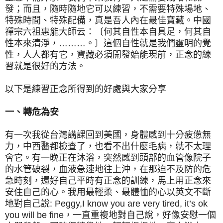
發；而且，隨時隨地它可以練習，不需要特殊場地、
特殊時間、特殊配備，真是吾人內在最佳寶藏。中國
禪宗六祖惠能大師云：〔何其自性本自具足，何其自
性本來清淨，………。〕這個自性就是我們靈明的覺
性，人人都有它，寶藏必須開發始能現前，正念的練
習就是很好的方法。
以下是練習正念所得到的好處與大家分享
一、轉危為安
有一次我從台灣講課回到美國，身體感到十分疲憊無
力，中西醫都檢查了，也看不出什麼毛病，就不太理
會它。有一晚正在沐浴，突然感到頭部的血管像院子
的水管破裂，血液急速地往上沖，在那迫不及防的危
急時刻，還好自己平時有正念的訓練，馬上用正念來
安住自己的心。我用最輕柔、最體恤的心以英文不斷
地對自己說: Peggy,I know you are very tired, it’s ok
you will be fine，一直重複地對自己說，好像安慰一個