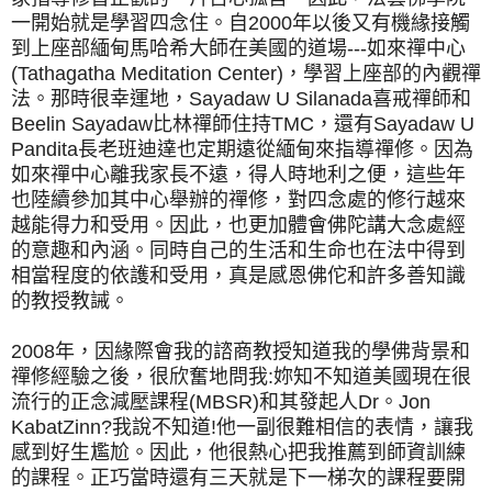
一開始就是學習四念住。自2000年以後又有機緣接觸
到上座部緬甸馬哈希大師在美國的道場---如來禪中心
(Tathagatha Meditation Center)，學習上座部的內觀禪
法。那時很幸運地，Sayadaw U Silanada喜戒禪師和
Beelin Sayadaw比林禪師住持TMC，還有Sayadaw U
Pandita長老班迪達也定期遠從緬甸來指導禪修。因為
如來禪中心離我家長不遠，得人時地利之便，這些年
也陸續參加其中心舉辦的禪修，對四念處的修行越來
越能得力和受用。因此，也更加體會佛陀講大念處經
的意趣和內涵。同時自己的生活和生命也在法中得到
相當程度的依護和受用，真是感恩佛佗和許多善知識
的教授教誡。
2008年，因緣際會我的諮商教授知道我的學佛背景和
禪修經驗之後，很欣奮地問我:妳知不知道美國現在很
流行的正念減壓課程(MBSR)和其發起人Dr。Jon
KabatZinn?我說不知道!他一副很難相信的表情，讓我
感到好生尷尬。因此，他很熱心把我推薦到師資訓練
的課程。正巧當時還有三天就是下一梯次的課程要開