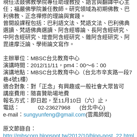
現任法鼓佛教學院專任助理教授、語言與翻譯中心主
任；福嚴佛學院兼任教師。研究領域為初期佛教、巴
利佛教、正念禪修的理論與實踐。
曾開設課程包括：巴利語文法、梵語文法、巴利佛典
選讀、梵語佛典選讀、阿含經導論、長阿含經研究、
中阿含經研究、增壹阿含經研究、雜阿含經研究、阿
毘達摩泛論、學術論文寫作。
主辦單位：MBSC台北教育中心
演講時間：2012/11/11，pm4：00～6：00
演講地點：MBSC台北教育中心（台北市辛亥路一段7
巷4號1樓）
適合對象：對「正念」有興趣或一般社會大眾皆可
講座費用：隨喜贊助場地費
報名方式：即日起，至11月10日（六）止，
電話： 02-23627968 (台北中心)
e-mail：
sungyunfeng@gmail.com
(雲鳳師姐)
原文節錄自：
http://mbscorg.blogspot.tw/2012/10/blog-post_22.html