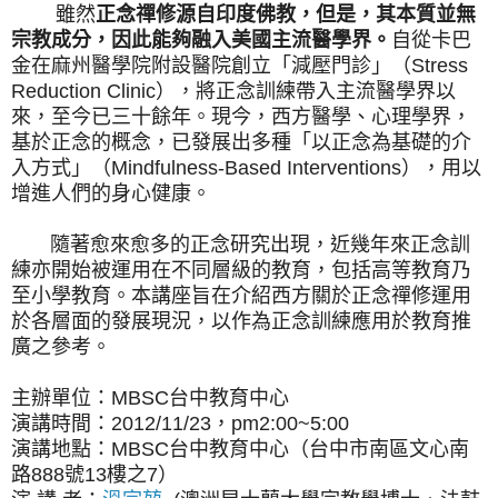
雖然
正念禪修源自印度佛教，但是，其本質並無
宗教成分，因此能夠融入美國主流醫學界。
自從卡巴
金在麻州醫學院附設醫院創立「減壓門診」（Stress
Reduction Clinic），將正念訓練帶入主流醫學界以
來，至今已三十餘年。現今，西方醫學、心理學界，
基於正念的概念，已發展出多種「以正念為基礎的介
入方式」（Mindfulness-Based Interventions），用以
增進人們的身心健康。
隨著愈來愈多的正念研究出現，近幾年來正念訓
練亦開始被運用在不同層級的教育，包括高等教育乃
至小學教育。本講座旨在介紹西方關於正念禪修運用
於各層面的發展現況，以作為正念訓練應用於教育推
廣之參考。
主辦單位：MBSC台中教育中心
演講時間：2012/11/23，pm2:00~5:00
演講地點：MBSC台中教育中心（台中市南區文心南
路888號13樓之7）