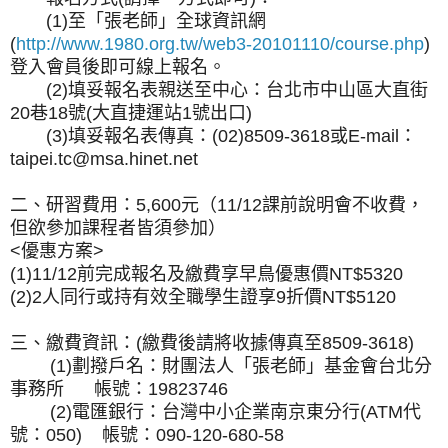
(1)至「張老師」全球資訊網
(
http://www.1980.org.tw/web3-20101110/course.php
)
登入會員後即可線上報名。
(2)填妥報名表親送至中心：台北市中山區大直街
20巷18號(大直捷運站1號出口)
(3)填妥報名表傳真：(02)8509-3618或E-mail：
taipei.tc@msa.hinet.net
二、研習費用：5,600元（11/12課前說明會不收費，
但欲參加課程者皆須參加）
<優惠方案>
(1)11/12前完成報名及繳費享早鳥優惠價NT$5320
(2)2人同行或持有效全職學生證享9折價NT$5120
三、繳費資訊：(繳費後請將收據傳真至8509-3618)
(1)劃撥戶名：財團法人「張老師」基金會台北分
事務所 帳號：19823746
(2)電匯銀行：台灣中小企業南京東分行(ATM代
號：050) 帳號：090-120-680-58