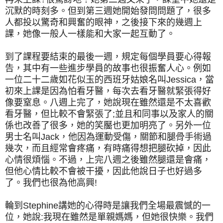
沉默的時刻多。但到第三週她開始發問問題了，很多
人都投以驚奇和興奮的眼神，之後接下來的幾週上
課，她像一般人一樣能和大家一起互動了。
到了課程要結束的最後一週，規定每個學員要心得報
告，其中有一些進步學員的故事也很振奮人心。例如
一位二十二歲如花似玉的西班牙姑娘名叫Jessica，當
初來上課是因為怕看牙醫，每次去看牙醫就緊張得好
像要窒息。八週上完了，她說現在雖然還是不太喜歡
看牙醫，但比較不會緊張了;並且和同事以及家人的關
係也改善了很多，她的笑靨也更加明亮了。另外一位
男士名叫Jack，他因為運動受傷，關節和腿骨手術過
幾次，而且經常會疼痛，有時痛得想把腿砍掉，因此
心情很煩惱。不過，上完八週之後雖然腿還是會痛，
但他心情比較不會被干擾，因此他說日子也好過多
了。我們也很為他高興!
輪到Stephine講她的心得時是讓我們全場最震憾的一
位，她說:我現在雖然是單親媽媽，但她很快樂。我們