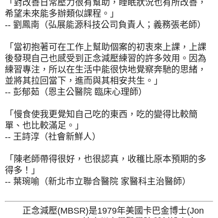
「對改善日常壓力很有幫助，睡眠狀況也有所改善，
希望未來能多辦類似課程。」
-- 劉鳳南（弘展能源科技公司負責人；義務張老師）
「當初抱著可在工作上幫助個案的初衷來上課，上課
後發現自己也感受到正念減壓練習的許多效用。因為
練習專注，所以在生活中能很快地覺察奔馳的思緒，
並將其拉回當下，進而與其相安共生。」
-- 彭郁茹（恩主公醫院 臨床心理師）
「慢食使我更覺知自己吃的東西，吃的變得比較簡
單、也比較滿足。」
-- 王詩淳（社會新鮮人）
「陳老師帶得很好，也很認真，收穫比原本預期的多
得多！」
-- 葉琬喻（新北市立聯合醫院 家醫科主治醫師）
正念減壓(MBSR)是1979年美國卡巴金博士(Jon