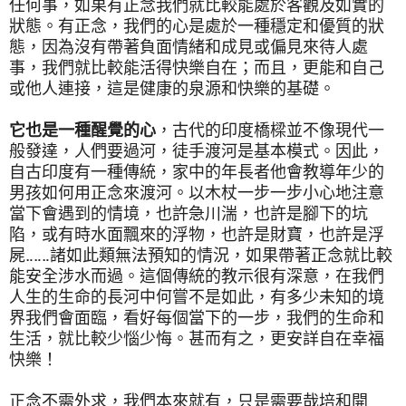
任何事，如果有正念我們就比較能處於客觀及如實的
狀態。有正念，我們的心是處於一種穩定和優質的狀
態，因為沒有帶著負面情緒和成見或偏見來待人處
事，我們就比較能活得快樂自在；而且，更能和自己
或他人連接，這是健康的泉源和快樂的基礎。
它也是一種醒覺的心
，古代的印度橋樑並不像現代一
般發達，人們要過河，徒手渡河是基本模式。因此，
自古印度有一種傳統，家中的年長者他會教導年少的
男孩如何用正念來渡河。以木杖一步一步小心地注意
當下會遇到的情境，也許急川湍，也許是腳下的坑
陷，或有時水面飄來的浮物，也許是財寶，也許是浮
屍‥‥‥諸如此類無法預知的情況，如果帶著正念就比較
能安全涉水而過。這個傳統的教示很有深意，在我們
人生的生命的長河中何嘗不是如此，有多少未知的境
界我們會面臨，看好每個當下的一步，我們的生命和
生活，就比較少惱少悔。甚而有之，更安詳自在幸福
快樂！
正念不需外求，我們本來就有，只是需要哉培和開