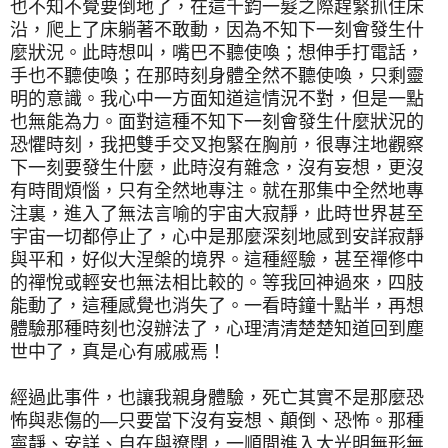
也不知不覺要倒地了，在這千鈞一髮之際趕緊抓住床
沿，爬上了床躺著不敢動，因為不知下一刻會發生什
麼狀況。此時想叫，嘴巴不聽使喚；想伸手打電話，
手也不聽使喚；在那時刻身體全然不聽使喚，只剩靈
明的意識。我心中一方面知道這情況不對，但是一點
也無能為力。面對這種不知下一刻會發生什麼狀況的
恐懼時刻，我把雙手交叉抱緊在胸前，很專注地觀察
下一刻要發生什麼，此時沒有雜念，沒有妄想，更沒
有時間煩惱，只有全然地專注。就在那集中全然地專
注裏，進入了無法言喻的宇宙大寂靜，此時世界甚至
宇宙一切都停止了，心中是那麼深刻地感到安詳寂靜
與平和，好似大涅槃的境界。這種經驗，甚至禪修中
的禪悅或輕安也無法相比較的。等我回神過來，四肢
能動了，這種感覺也消失了。一看時鐘十點半，再想
體驗那種時刻也沒辦法了，心理清清楚楚知道回到塵
世中了，真是心有戚戚焉！
經過此事件，也讓我親身體驗，死亡其實不是那麼恐
怖與悲傷的—只要當下沒有妄想、顛倒、恐怖。那種
寧靜、安詳、自在與遼闊，一順間進入大光明無形無