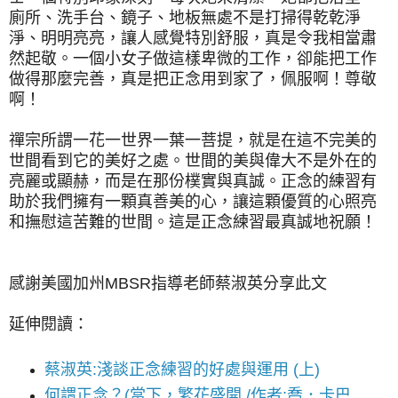
廁所、洗手台、鏡子、地板無處不是打掃得乾乾淨
淨、明明亮亮，讓人感覺特別舒服，真是令我相當肅
然起敬。一個小女子做這樣卑微的工作，卻能把工作
做得那麼完善，真是把正念用到家了，佩服啊！尊敬
啊！
禪宗所謂一花一世界一葉一菩提，就是在這不完美的
世間看到它的美好之處。世間的美與偉大不是外在的
亮麗或顯赫，而是在那份樸實與真誠。正念的練習有
助於我們擁有一顆真善美的心，讓這顆優質的心照亮
和撫慰這苦難的世間。這是正念練習最真誠地祝願！
感謝美國加州MBSR指導老師蔡淑英分享此文
延伸閱讀：
蔡淑英:淺談正念練習的好處與運用 (上)
何謂正念？(當下，繁花盛開 /作者:喬．卡巴