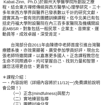
Kabat-Zinn, Ph.D.)於麻州大學醫學院所創設之療
程，結合東方禪修傳統與西方醫學/心理學研究，三十
多年來西方學界與醫界已發表數以千計的研究文獻，
證實其為一套有效的團體訓練課程。迄今北美已有包
括史丹福大學附設醫院在內三百多家醫院及機構開設
此MBSR，對象包括一般民眾、企業主、音樂家、運
動員等，成效卓越，深受肯定。
台灣部分自2011年由陳德中老師首度引進台灣醫
療體系後，亦效果顯著、廣受參加學員好評，現台北
張老師特邀開課，以嘉惠更多國人。正念課程教您在
生命不同際遇中，均可掌握自己、找到力量和智慧，
讓您活得更自信、更喜悅。
＊課程介紹：
一、內容說明（詳細內容將於11/12(一)免費課前說明
會公開！）
（一）正念(mindfulness)與壓力
（二）實地練習指導
（三）團體討論分享