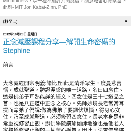
Mindfulness，以一種不加評判的態度，刻意地留心覺察當下
此刻- MIT Jon Kabat-Zinn, PhD
▼
2012年10月28日 星期日
正念減壓課程分享—解開生命密碼的
Stephine
前言
大念處經開宗明義:諸比丘!此是清淨眾生，度憂悲苦
惱，成就聖道，體證涅槃的唯一道路，名曰四念住。
這是佛弟子耳熟能詳的經文。四念住是三十七道品之
首，也是八正道中正念之核心。先師妙境長老常常耳
提面命弟子們說:做為佛弟子要調伏煩惱，得身心安
住，乃至成就聖道，必須修習四念住。長老本身是非
常重視修習止觀，辦佛學院講瑜伽師地論也是他老人
家指導修習止觀的一片苦心孤旨。因此，法雲佛學院