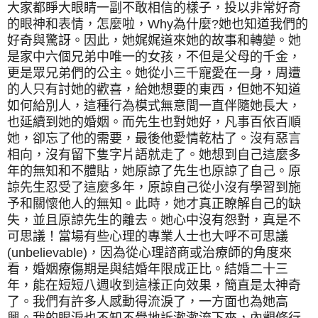
大家都睜大眼睛一副不敢相信的樣子，投以非常好奇
的眼神和表情，怎麼啦，Why為什麼?她也知道我們的
好奇與驚訝。因此，她娓娓道來她的故事和轉變。她
是家中六個兄弟中唯一的女孩，不但是父母的千金，
更是眾兄弟們的公主。她從小三千寵愛在一身，周遭
的人只有討她的歡喜，給她想要的東西，但她不知道
如何給別人，這種行為模式無意間一直伴隨她長大，
也延續到她的婚姻。而先生也對她好，凡事百依百順
她，卻忘了他的需要，最後他愛情乾枯了。沒有惡言
相向，沒有留下隻字片語就走了。她想到自己這麼多
年的無知和不體貼，她原諒了先生也原諒了自己。原
諒先生忍受了這麼多年，原諒自己從小沒有學習到施
予和關懷他人的無知。此時，她才真正瞭解自己的缺
失，並且原諒先生的離去。她心中沒有怨對，真是不
可思議！當場有些心理的專業人士也大呼不可思議
(unbelievable)，因為從心理諮商或治療師的角度來
看，婚姻療傷期是與結婚年限成正比。結婚二十三
年，能在短短八週收到這樣正向效果，簡直是太神奇
了。我們有許多人感動得流淚了，一方面也為她高
興。我的眼淚也不知不覺地訴漱漱流下來，內觀修行