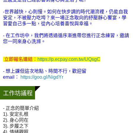
-世界越快，心則慢。如何在快步調的時代潮流裡，仍能自我
安定，不被壓力吃垮？
來一場正念取向的紓壓靜心饗宴，學
習愛自己多一點，從內心培養喜悅與幸福。
- 在工作坊中，我們將透過循序漸進帶您進行正念練習，邀請
您一同來身心洗滌。
立即
報名連結：
https://p.ecpay.com.tw/UQsgC
- 想上課但這次地點、時間不行，歡迎留
email：
https://goo.gl/NigdYr
工作坊議程
- 正念的簡單介紹
1). 安定扎根
2). 身心同在
3). 步履之下
4). 情緒觀照