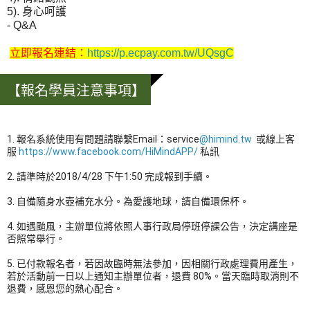
5). 身心呵護
- Q&A
立即
報名連結：
https://p.ecpay.com.tw/UQsgC
【報名學員注意事項】
1. 報名系統使用有問題請聯繫Email：service
@himind.tw
  或線上客
服 
https://www.facebook.com/HiMindAPP/
 私訊
2. 請準時於2018/4/28 下午1:50 完成報到手續。
3. 自備隨身水壺補充水分。為愛護地球，請自備環保杯。
4. 如遇颱風，主辦單位將依照人事行政局停班停課公告，決定講座是
否照常舉行。
5. 已付款報名者，若因故臨時無法參加，因相關行政處理費用產生，
若於活動前一日以上通知主辦單位者，退費 80%。當天臨時取消則不
退費，感恩您的熱心配合。