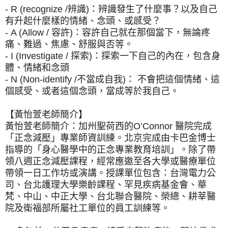
- R (recognize /辨識)：辨識發生了什麼事？以及自己
有升起什麼樣的情緒、念頭、或感受？
- A (Allow / 容許)：容許自己就在那個當下，無論疼
痛、難過、焦慮、舒服與否等。
- I (Investigate / 探索)：探索一下自己的內在，包含身
體、情緒和念頭
- N (Non-identify /不當成自我)： 不會把這個情緒、這
個感受、或者這個念頭，當成等於我自己。
【黃怡萱老師簡介】
黃怡萱老師簡介：加州聖荷西的O’Connor 醫院完成
「正念減壓」專業師資訓練。北京完成由卡巴金博士
指導的「身心醫學中的正念專業教育培訓」。除了帶
領八週正念減壓課程，經常應邀至各大學或醫療單位
帶領一日工作坊或演講。授課單位包含：台灣電力公
司、台北護理大學樂齡課程、罕見疾病基金會、華
梵、中山、中正大學、台北聯合醫院、榮總、耕莘醫
院及衛福部所屬社工單位的員工訓練等。