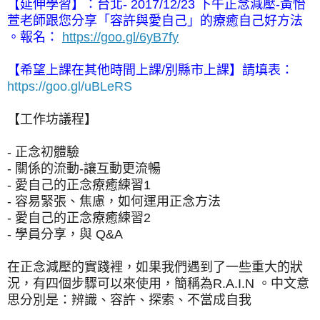
【延伸學習】：台北- 2017/12/23 下午正念減壓-黃怡
萱老師跟您分享「容許與愛自己」的療癒自己好方法
。報名：
https://goo.gl/6yB7fy
【希望上課在其他時間上課/別縣市上課】請填表：
https://goo.gl/uBLeRS
【工作坊議程】
- 正念初體驗
- 關係的流動-讓互動更流暢
- 愛自己的正念療癒練習1
- 容易緊張、焦慮，如何運用正念方法
- 愛自己的正念療癒練習2
- 學員分享，與 Q&A
在正念減壓的實踐裡，如果我們遇到了一些重大的狀
況，有四個步驟可以來使用，簡稱為R.A.I.N 。中文意
思分別是：辨識、容許、探索、不當成自我