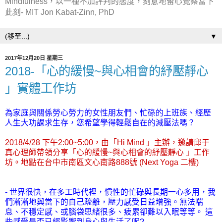
Mindfulness，以一種不加評判的態度，刻意地留心覺察當下
此刻- MIT Jon Kabat-Zinn, PhD
▼
2017年12月20日 星期三
2018-「心的緩慢~與心相會的紓壓靜心
」實體工作坊
為家庭與關係勞心勞力的女性朋友們、忙碌的上班族、經歷
人生大功課求生存，您希望學得輕鬆自在的減壓法嗎？
2018/4/28 下午2:00~5:00，由「Hi Mind 」主辦，邀請邱于
真心理師帶領分享「心的緩慢~與心相會的紓壓靜心 」工作
坊。地點在台中市南區文心南路888號 (Next Yoga 二樓)
-
世界很快，在多工時代裡，慣性的忙碌與長期一心多用，我
們漸漸地與當下的自己疏離，壓力感受日益增強。無法喘
息、不穩定感、或腦袋思緒很多、疲累卻難以入眠等等。
這
些感受是否已經影響到身心與生活了呢?