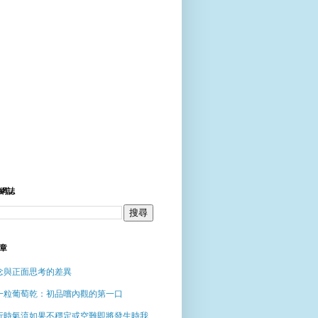
網誌
章
念與正面思考的差異
一粒葡萄乾：初品嚐內觀的第一口
行時氣流如果不穩定或空難即將發生時我