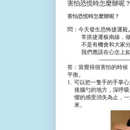
害怕恐慌時怎麼辦呢
害怕恐慌時怎麼辦呢？
問：
今天發生恐怖捷運殺
常搭捷運板南線，
不是有機會和大家
我們應該在心念上
────────────
答：
當覺得很害怕的時候
平衡。
1.
可以把一隻手的手掌心
後腦勺的地方，深呼吸
懼的感受消失為止，一
來。