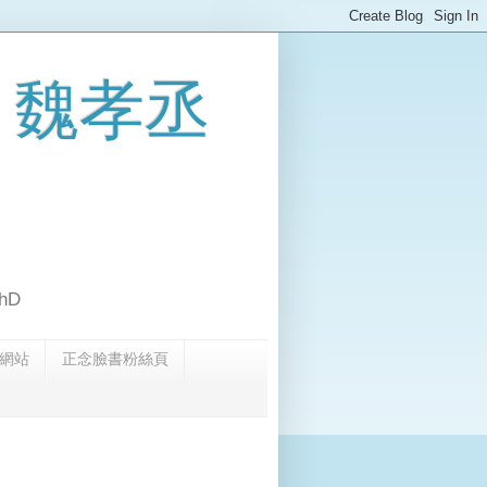
 魏孝丞
hD
網站
正念臉書粉絲頁