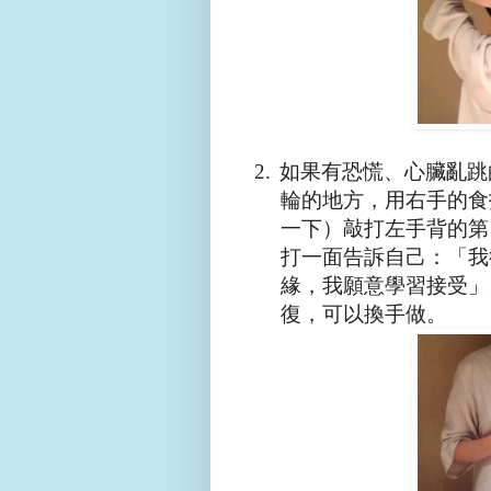
2.
如果有恐慌、心臟亂跳
輪的地方，用右手的食
一下）敲打左手背的第
打一面告訴自己：「我
緣，我願意學習接受」
復，可以換手做。