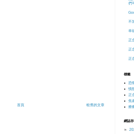
們
Go
不
幸
正
正
正
標籤
恐
憤
正
焦
首頁
較舊的文章
療
網誌存
►
20