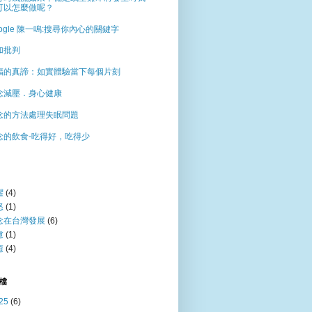
可以怎麼做呢？
ogle 陳一鳴:搜尋你內心的關鍵字
加批判
福的真諦：如實體驗當下每個片刻
念減壓．身心健康
念的方法處理失眠問題
念的飲食-吃得好，吃得少
懼
(4)
怒
(1)
念在台灣發展
(6)
慮
(1)
癒
(4)
檔
25
(6)