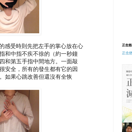
的感受時則先把
左手的掌心放在心
正念慈
指和中指不疾不徐的（約一秒鐘
正念
四和第五手指中間地方。一面敲
很安全，所有的發生都有它的因
。如果心跳改善但還沒有全恢