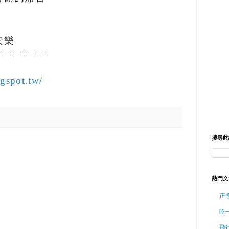
安樂
========
gspot.tw/
搜尋此
熱門文
正
吃
飛