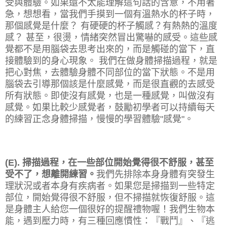
受與體驗。如果還不太能理解這句話的含意，不用著
急，想想看，當我們手摸到一個有溫熱水的杯子時，
那個感覺是什麼？ 有硬硬的杯子觸感？有熱熱的溫度
感？ 甚至，很燙，情緒突然冒出驚嚇的感受。這些感
覺都不是用腦袋去思考出來的，而是觸碰的當下，直
接體驗到的身心現象。 我們在做身體掃描過程，就是
把心對焦，去體驗身體不同部位的當下狀態。不是用
腦袋去引導那個該是什麼感覺，而是很直觀的去感受
所有狀態。即使沒有感覺，也是一種感覺，叫做沒有
感覺。如果比較少感覺者，鼓勵初學者可以持續每天
的練習正念身體掃描，慢慢的學習體驗"感覺"。
(E). 掃描過程，在一些部位開始覺得很不舒服，甚至
受不了，想離開練習。
我們先排除本身身體有突發生
理狀況或者本身有疾病者。如果您是掃描到一些特定
部位，開始覺得很不舒服，但不掃描就恢復舒服。這
是身體主人給您一個很好的提醒禮物喔！我們生物本
能，遇到壓力時，有三種回應慣性：『戰鬥』、『逃