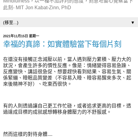
Mindfulness，以一種不加評判的態度，刻意地留心覺察當下
此刻- MIT Jon Kabat-Zinn, PhD
▼
2021年11月15日 星期一
幸福的真諦：如實體驗當下每個片刻
在還沒有接觸正念減壓以前，當人遇到壓力累積、壓力大的
狀況，會產生許多的慣性反應。像是：情緒變得容易急躁、
反應變快、講話很急促、想要趕快看到結果、容易生氣、關
係緊繃、睡眠品質變差（不容易入睡、睡容易醒來多次、起
來後精神不好）、吃東西很快。
有的人則透過讓自己更工作忙碌，或者追求更高的目標，透
過達成目標的成就感想轉移身體壓力的不舒服感。
然而這樣的對待身體....