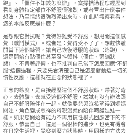
跑』、『僵住不知該怎麼辦』，當掃描過程您經歷到
看到身體特定部位不舒服很強烈，或者冒出什麼事件
想法，乃至情緒很強烈湧出來時。在此時觀察看看，
您的本能反應是什麼？
是想跟它對抗呢？覺得好難受不舒服，想甩開這個感
覺（戰鬥模式）。或者是：覺得受不了了，想趕快離
開當下這個練習，讓自己恢復舒服的狀態（逃跑）、
還是開始有點僵住甚至發抖顫抖（僵住、緊繃狀
態）。不帶著評價、也不批判自己當下怎麼回應"不舒
服"這個過程，只要先看清楚自己是怎麼發動這一切的
慣性反應，這樣就在正念的狀態裡了。
正念的態度，是直接經歷這個不舒服狀態，帶著好奇
心，去體驗、去感受這個不舒服，試試有沒有辦法跟
自己不舒服陪伴在一起。就像嬰兒哭泣希望得到媽媽
關注，角色變成慈祥的母親溫柔的陪伴呵護娃娃一
樣。如果您開始有能力不再用慣性模式回應當下的不
舒服，恭喜自己！這是一個很棒的進步，也更有機會
在日常生活裡，覺察到壓力狀態時，用同樣的方法去